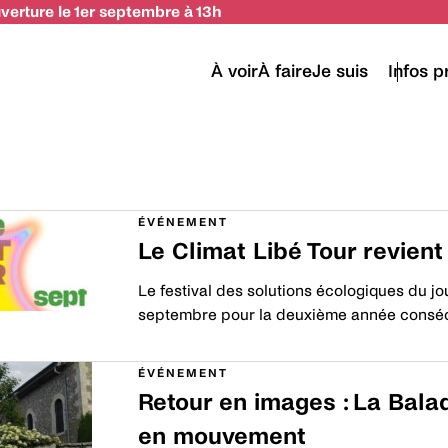
uverture le 1er septembre à 13h
CAT
À voir
À faire
Je suis
Infos p
ÉVÉNEMENT
Le Climat Libé Tour revient
Le festival des solutions écologiques du jou
septembre pour la deuxième année consécu
Découvrir
ÉVÉNEMENT
Retour en images : La Bala
en mouvement