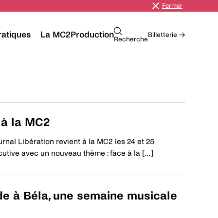
Fermer
Événement
EGORIE
ratiques
La MC2
Production
Billetterie →
Recherche
 à la MC2
rnal Libération revient à la MC2 les 24 et 25
tive avec un nouveau thème : face à la […]
de à Béla, une semaine musicale