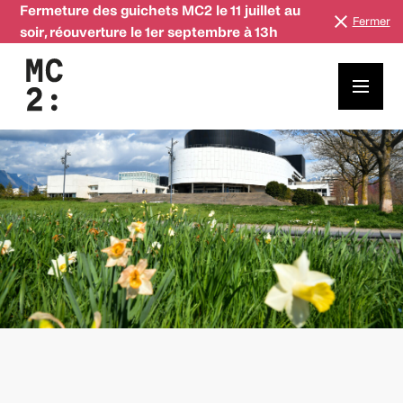
Fermeture des guichets MC2 le 11 juillet au
Fermer
soir, réouverture le 1er septembre à 13h
La MC2 recrute