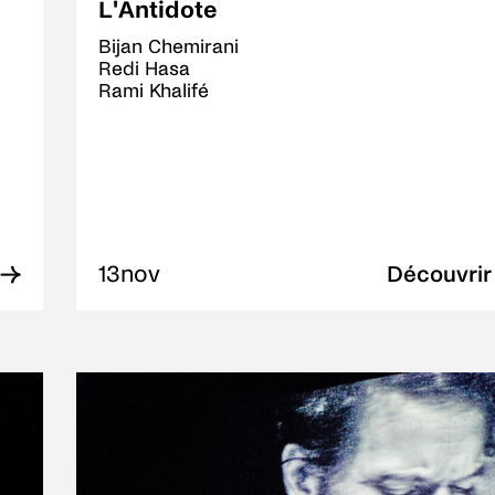
L'Antidote
Bijan Chemirani
Redi Hasa
Rami Khalifé
13
nov
 →
Découvrir