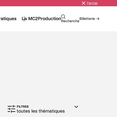
Fermer
ratiques
La MC2
Production
Billetterie →
Recherche
Navigation
FILTRES
par
toutes les thématiques
consultations