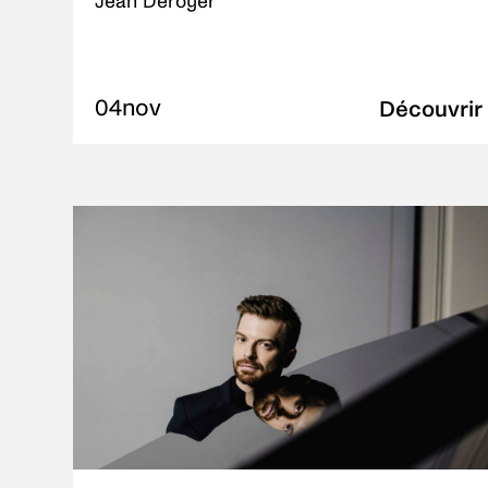
Jean Deroyer
04
nov
Découvrir