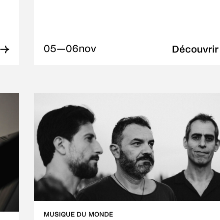
05—06
nov
 →
Découvrir
MUSIQUE DU MONDE