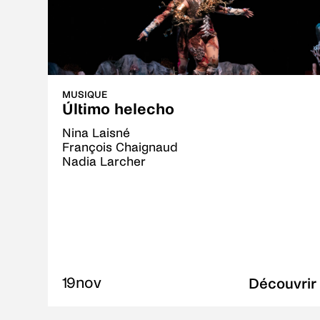
MUSIQUE
Último helecho
Nina Laisné
François Chaignaud
Nadia Larcher
19
nov
Découvrir