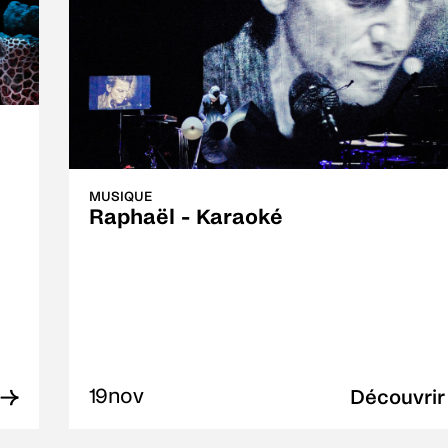
MUSIQUE
Raphaël - Karaoké
19
nov
 →
Découvrir