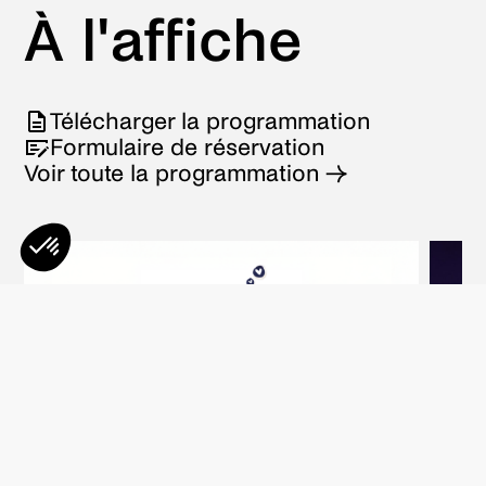
À l'affiche
Télécharger la programmation
Formulaire de réservation
Voir toute la programmation →
Axeptio consent
Plateforme de Gestion du Consentement : Personnalisez vos O
Notre plateforme vous permet d'adapter et de gérer vos paramètr