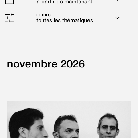
à partir de maintenant
Sélectionnez
Navigation
FILTRES
la
par
toutes les thématiques
date
consultations
novembre 2026