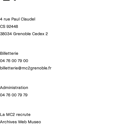
Sébastien Noël-Combes
Avec le soutien de
Régie générale et lumière
la DRAC et de la région Auvergne Rhône-Alpes,
Élodie Llinares
4 rue Paul Claudel
de la commune de Mizoën (création dans le
Régie son
CS 92448
cadre des tournées en Isère de la MC2) et du
Yann Sandeau
38034 Grenoble Cedex 2
Centre National de la Musique (département de
l’Isère )
.
Billetterie
04 76 00 79 00
billetterie@mc2grenoble.fr
Administration
04 76 00 79 79
La MC2 recrute
Archives Web Museo