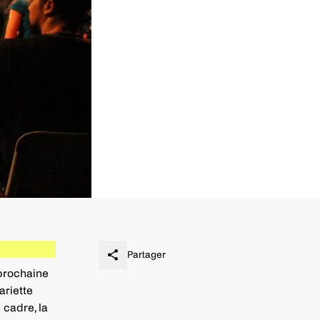
Partager
prochaine
ariette
 cadre, la