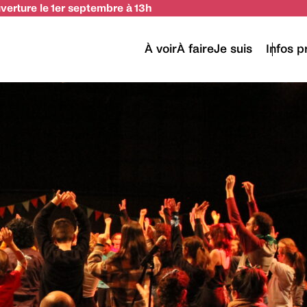
uverture le 1er septembre à 13h
tion
À voir
À faire
Je suis
Infos p