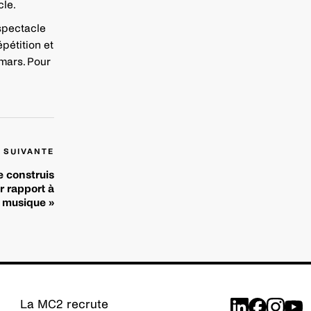
le.
 spectacle
épétition et
 mars. Pour
 SUIVANTE
e construis
r rapport à
a musique »
La MC2 recrute