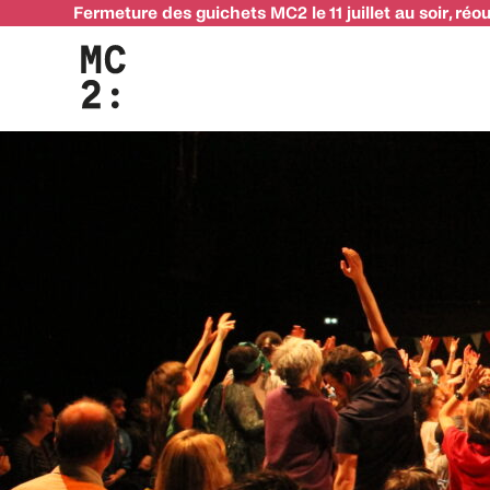
Fermeture des guichets MC2 le 11 juillet au soir, réo
Anne Courel recherche des complices pour sa nouvelle créa