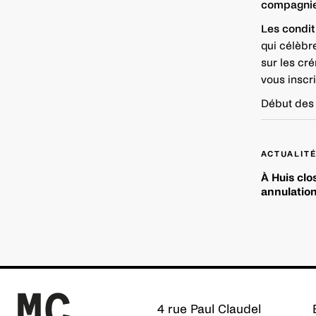
compagnie
Les condit
qui célèbre
sur les cr
vous inscri
Début des r
Navigation
ACTUALIT
de
À Huis clo
l’article
annulation
4 rue Paul Claudel