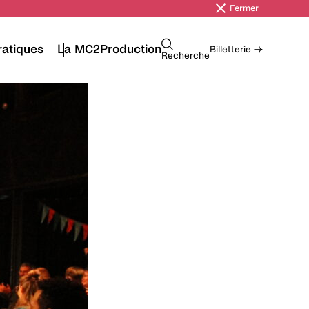
Fermer
ratiques
La MC2
Production
Billetterie →
Recherche