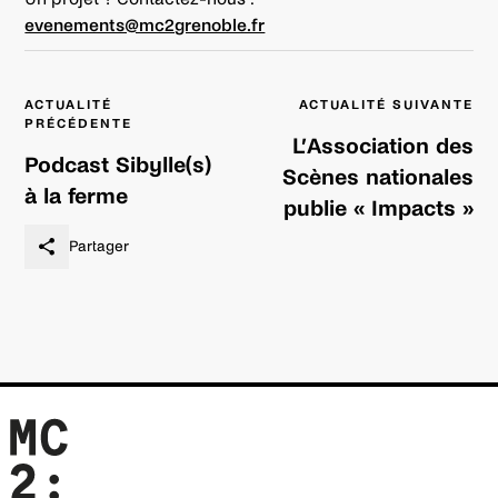
evenements@mc2grenoble.fr
Navigation
ACTUALITÉ
ACTUALITÉ SUIVANTE
de
PRÉCÉDENTE
l’article
L’Association des
Podcast Sibylle(s)
Scènes nationales
à la ferme
publie « Impacts »
Partager