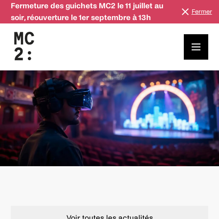
Fermeture des guichets MC2 le 11 juillet au
Fermer
soir, réouverture le 1er septembre à 13h
𝗨𝗻 𝗵𝗮𝗰𝗸𝗮𝘁𝗵𝗼𝗻 à 𝗹𝗮 𝗠𝗖𝟮 𝗽𝗼𝘂𝗿 𝗶𝗺𝗮𝗴𝗶𝗻𝗲𝗿 𝗹’𝗮𝘃𝗲𝗻𝗶𝗿 𝗱𝘂
𝘀𝗽𝗲𝗰𝘁𝗮𝗰𝗹𝗲 𝘃𝗶𝘃𝗮𝗻𝘁 𝗶𝗺𝗺𝗲𝗿𝘀𝗶𝗳
Voir toutes les actualités