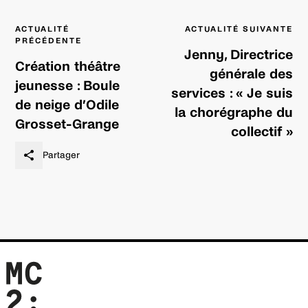
Navigation
ACTUALITÉ
ACTUALITÉ SUIVANTE
de
PRÉCÉDENTE
l’article
Jenny, Directrice
Création théâtre
générale des
jeunesse : Boule
services : « Je suis
de neige d’Odile
la chorégraphe du
Grosset-Grange
collectif »
Partager