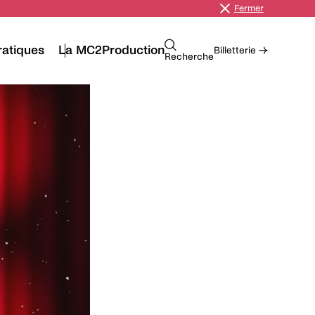
Fermer
ratiques
La MC2
Production
Billetterie →
Recherche