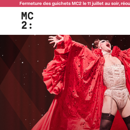
Fermeture des guichets MC2 le 11 juillet au soir, réo
La MC2 vous souhaite de très belles fêtes