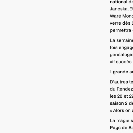
national d
Janoska. E
Waré Mon
verre dès 8
permettra 
La semaine
fois engag
généalogi
vif succès 
1 grande s
D’autres t
du
Rendez
les 28 et 2
saison 2 d
« Alors on 
La magie s
Pays de Sa