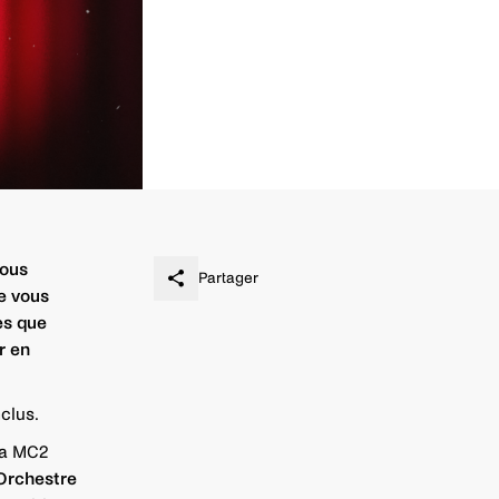
vous
Partager
e vous
es que
r en
clus.
 la MC2
Orchestre