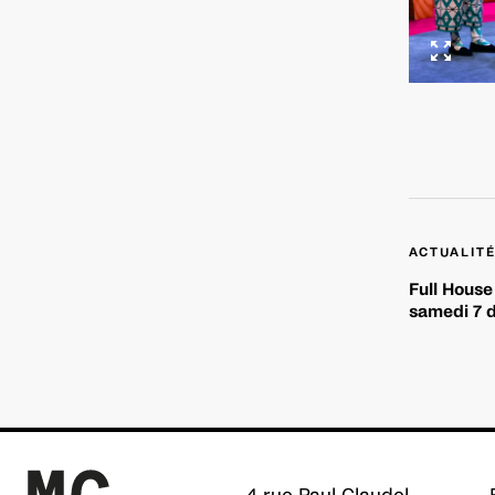
Navigation
ACTUALIT
de
Full House
l’article
samedi 7 