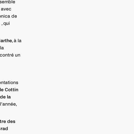
nsemble
e avec
monica de
, qui
Marthe
, à la
la
ncontré un
entations
le Cottin
 de la
 l’année,
tre des
Brad