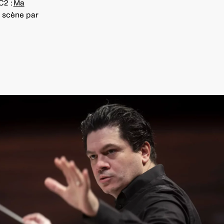
C2 :
Ma
 scène par