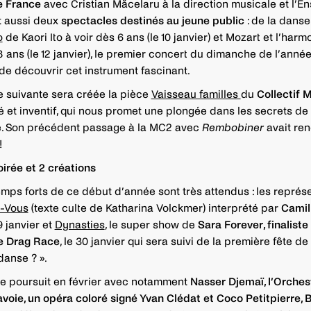
e France
avec Cristian Măcelaru à la direction musicale et l’E
t aussi deux
spectacles destinés au jeune public
: de la dans
o
de Kaori Ito à voir dès 6 ans (le 10 janvier) et Mozart et l’har
 ans (le 12 janvier), le premier concert du dimanche de l’année 
de découvrir cet instrument fascinant.
 suivante sera créée la pièce
Vaisseau familles
du
Collectif 
é et inventif, qui nous promet une plongée dans les secrets de 
e. Son précédent passage à la MC2 avec
Rembobiner
avait re
!
oirée et 2 créations
emps forts de ce début d’année sont très attendus : les représ
-Vous
(texte culte de Katharina Volckmer) interprété par
Camil
9 janvier et
Dynasties
, le super show de
Sara Forever, finaliste
e Drag Race
, le 30 janvier qui sera suivi de la première fête de
danse ? ».
e poursuit en février avec notamment
Nasser Djemaï, l’Orches
voie, un opéra coloré signé Yvan Clédat et Coco Petitpierre, 