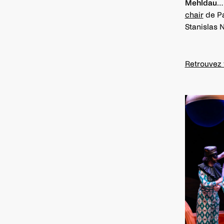
Mehldau
… 
chair
de Pa
Stanislas 
Retrouvez 