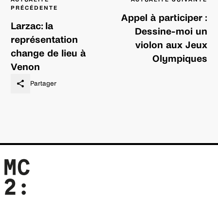
de
PRÉCÉDENTE
l’article
Appel à participer :
Larzac: la
Dessine-moi un
représentation
violon aux Jeux
change de lieu à
Olympiques
Venon
Partager