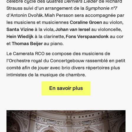
célèbre cycle des
Quatres Derniers Lieder
de Richard
Strauss suivi d’un arrangement de la
Symphonie n°7
d’Antonin Dvořák. Miah Persson sera accompagnée par
les musiciens et musiciennes
Coraline Groen
au violon,
Santa Vizine
à la viola,
Johan van Iersel
au violoncelle,
Hein Wiedijk
à la clarinette,
Fons Verspaandonk
au cor
et
Thomas Beijer
au piano.
Le Camerata RCO se compose des musiciens de
l’Orchestre royal du Concertgebouw rassemblé en petit
comité afin de jouer avec brio divers répertoires plus
intimistes de la musique de chambre.
En savoir plus