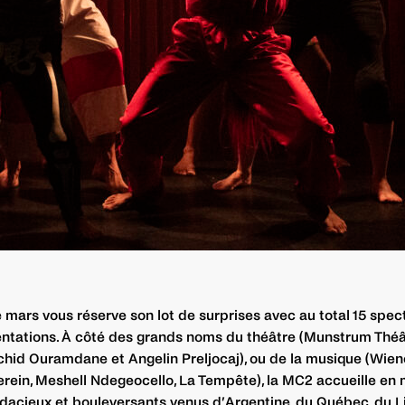
 mars vous réserve son lot de surprises avec au total 15 spec
ntations. À côté des grands noms du théâtre (Munstrum Théât
hid Ouramdane et Angelin Preljocaj), ou de la musique (Wien
rein, Meshell Ndegeocello, La Tempête), la MC2 accueille en
udacieux et
bouleversants
venus d’Argentine, du Québec, du L