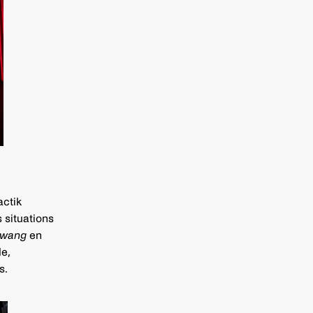
actik
situations
zwang
en
e,
s.