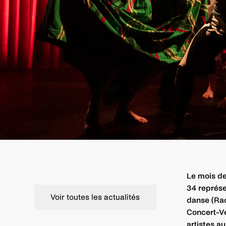
Le mois de
34 représe
Voir toutes les actualités
danse (Rac
Concert-Ve
artistes a