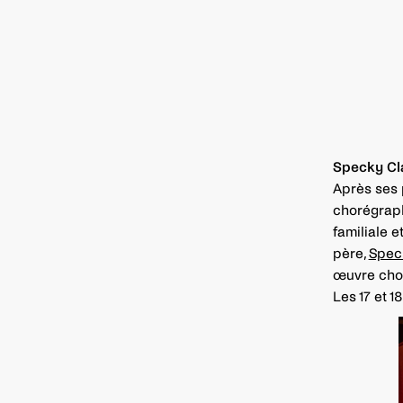
Specky Cl
Après ses
chorégraph
familiale e
père,
Spec
œuvre chor
Les 17 et 1