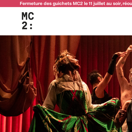
Fermeture des guichets MC2 le 11 juillet au soir, réo
Les trois spectacles à ne pas manquer en mars