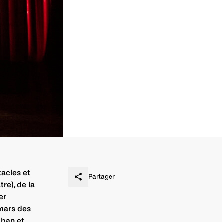
tacles et
Partager
re), de la
er
 mars des
iban et