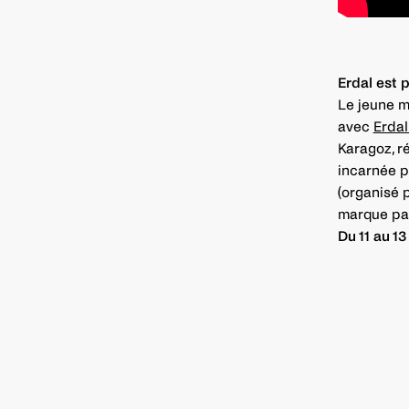
Erdal est 
Le jeune m
avec
Erdal
Karagoz, ré
incarnée p
(organisé 
marque par
Du 11 au 1