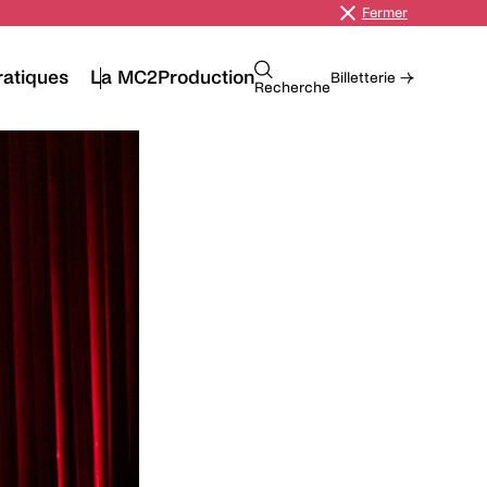
Fermer
ratiques
La MC2
Production
Billetterie →
Recherche