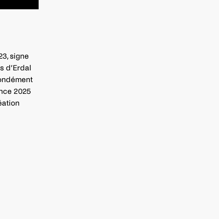
3, signe
s d’Erdal
ofondément
ence 2025
éation