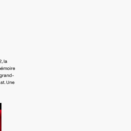
, la
mémoire
-grand-
ast. Une