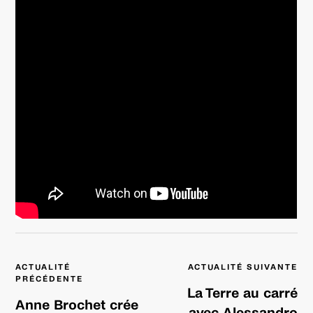
Navigation
ACTUALITÉ
ACTUALITÉ SUIVANTE
de
PRÉCÉDENTE
l’article
La Terre au carré
Anne Brochet crée
avec Alessandro