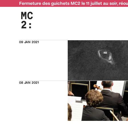
Fermeture des guichets MC2 le 11 juillet au soir, réo
Programmation passée
Découvrez la programmation passée à la MC2…
09 JAN 2021
08 JAN 2021