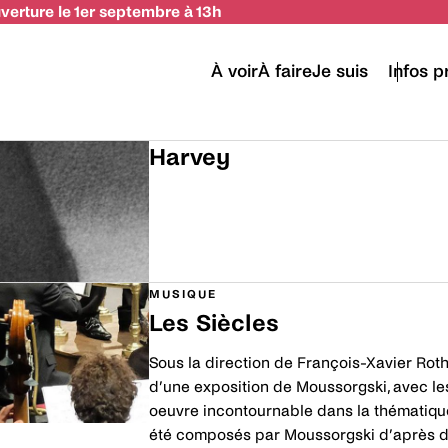
uverture le 1er septembre à 13h
À voir
À faire
Je suis
Infos p
Harvey
Découvrir
MUSIQUE
Les Siècles
Sous la direction de François-Xavier Roth
d’une exposition de Moussorgski, avec le
oeuvre incontournable dans la thématique
été composés par Moussorgski d’après de