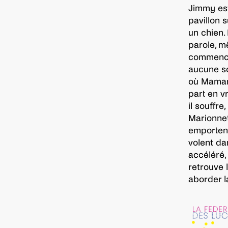
Jimmy est
pavillon 
un chien.
parole, m
commence 
aucune sou
où Maman 
part en vr
il souffre
Marionnet
emportent
volent da
accéléré,
retrouve 
aborder l