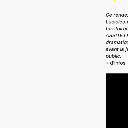
Ce rendez
Lucioles,
territoir
ASSITEJ F
dramatiqu
avant la j
public.
+ d’infos