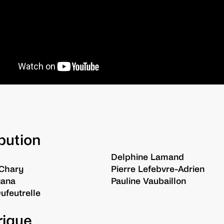
ibution
Delphine Lamand
 Chary
Pierre Lefebvre-Adrien
gana
Pauline Vaubaillon
ufeutrelle
rique