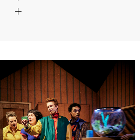
ange
dal
 assisté
i
on
t assistée