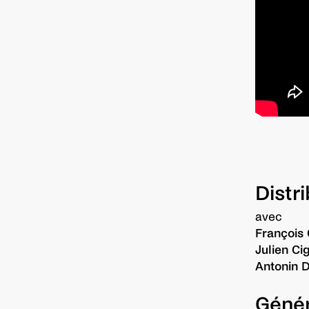
Distr
avec
François
Julien Ci
Antonin D
Géné