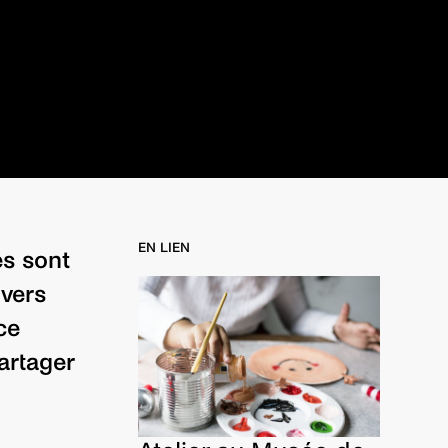
EN LIEN
es sont
ivers
ce
artager