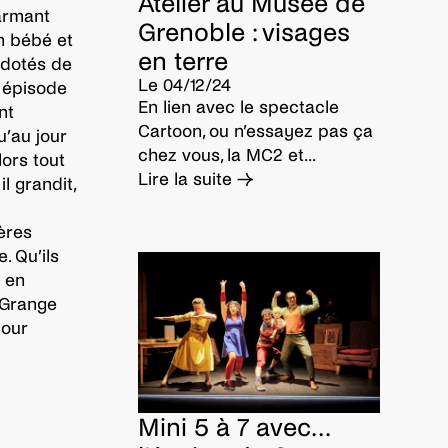
Atelier au Musée de
armant
Grenoble : visages
un bébé et
en terre
 dotés de
Le 04/12/24
 épisode
En lien avec le spectacle
nt
Cartoon, ou n’essayez pas ça
u’au jour
chez vous, la MC2 et...
ors tout
Lire la suite →
l grandit,
ères
. Qu’ils
u en
-Grange
pour
Mini 5 à 7 avec…