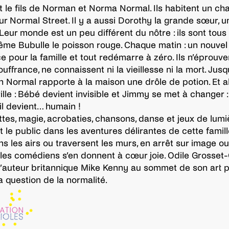
 le fils de Norman et Norma Normal. Ils habitent un ch
sur Normal Street. Il y a aussi Dorothy la grande sœur, 
 Leur monde est un peu différent du nôtre : ils sont tous
ême Bubulle le poisson rouge. Chaque matin : un nouvel
pour la famille et tout redémarre à zéro. Ils n’éprouve
ffrance, ne connaissent ni la vieillesse ni la mort. Jusq
Normal rapporte à la maison une drôle de potion. Et al
ille : Bébé devient invisible et Jimmy se met à changer : i
, il devient… humain !
tes, magie, acrobaties, chansons, danse et jeux de lumi
 le public dans les aventures délirantes de cette famille
ns les airs ou traversent les murs, en arrêt sur image o
 les comédiens s’en donnent à cœur joie. Odile Grosset
l’auteur britannique Mike Kenny au sommet de son art 
a question de la normalité.