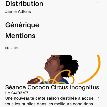
Distribution
Jamie Adkins
Générique
Spectacle créé et interprété par
Mentions
Jamie ADKINS
Production
Lumière
EN LIEN
Nicolas DESCAUTEAUX
Collectif Jamie Adkins
Costume
Katrin LEBLOND
Diffusion
Musique
Drôles de Dames
Lucie CAUCHON
Séance Cocoon Circus incognitus
Le 24/03/27
Une nouveauté cette saison destinée à accueillir
tous les publics dans les meilleurs conditions