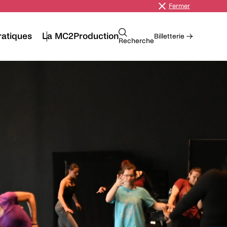
Fermer
ratiques
La MC2
Production
Billetterie →
Recherche