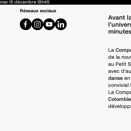
mar 15 décembre
18h45
Réseaux sociaux
Avant l
l’unive
minutes
La
Compa
de la nou
au Petit 
avec d’au
danse
en 
convivial 
La Compag
Colombien
développe