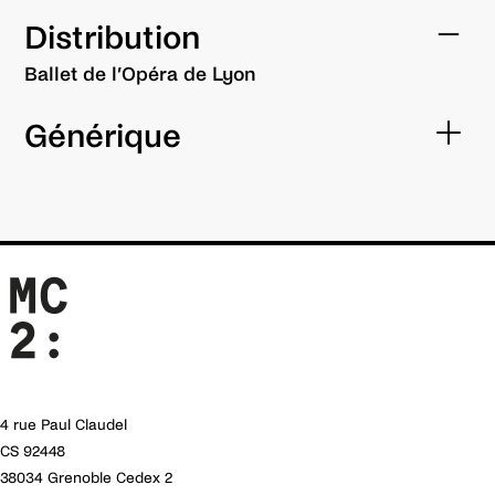
Distribution
Ballet de l’Opéra de Lyon
Générique
HOUSE
Le Sacre du printemps
Création par
Création en 2022 pour
la
Batsheva Dance
l’
English National Ballet,
Company
, 2011
Sadler’s Wells
, Londres
Recréation pour le
Production
Ballet de l’Opéra de
Opéra de Lyon
Lyon
en juin 2026
Avec le soutien de
Production
Dance Reflections
by
Opéra de Lyon
Van Cleef & Arpels
Chorégraphie
Chorégraphie
4 rue Paul Claudel
Sharon Eyal
Mats Ek
CS 92448
Assistant
Musique
38034 Grenoble Cedex 2
chorégraphique
Igor Stravinski