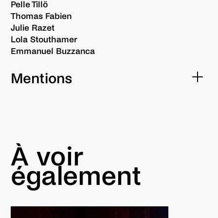
Pelle Tillö
Thomas Fabien
Julie Razet
Lola Stouthamer
Emmanuel Buzzanca
Mentions
Coproduction
Sirkus Aikamoinen (Fi), Réseau Grand CIEL (Fr),
Les Transversales – Scène Conventionnée Cirque
de Verdun (Fr), Le Palc – Pôle National Cirque
Grand Est – Châlons-en Champagne (Fr), Cirk
À voir
Eole – Montigny-lès-Metz (Fr), UP – Circus &
également
Performing arts – Bruxelles (Be), Archaos – Pôle
national cirque – Marseille (Fr).
Co-productions – résidences Les Transversales
– Scène Conventionnée Cirque de Verdun (Fr), Le
Palc – Pôle National Cirque Grand Est – Châlons-