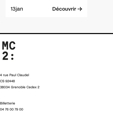
13
jan
Découvrir →
4 rue Paul Claudel
CS 92448
38034 Grenoble Cedex 2
Billetterie
04 76 00 79 00
.