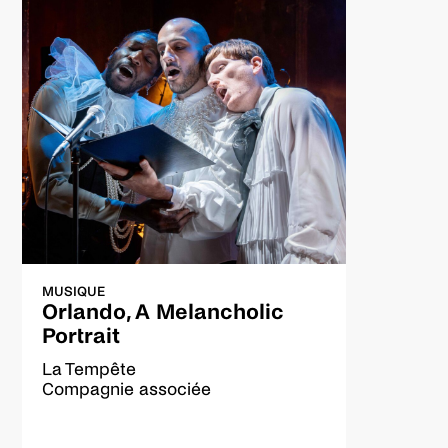
en-Champagne (Fr), Cirk Eole –Montigny-lès-
Metz (Fr), Espace Périphérique, La Vilette – Paris
(Fr), UP – Circus & Performing arts – Bruxelles
(Be)
Subventions
Swedish Arts Council (
Kulturrådet
) Sweden
MUSIQUE
Orlando, A Melancholic
Portrait
La Tempête
Compagnie associée