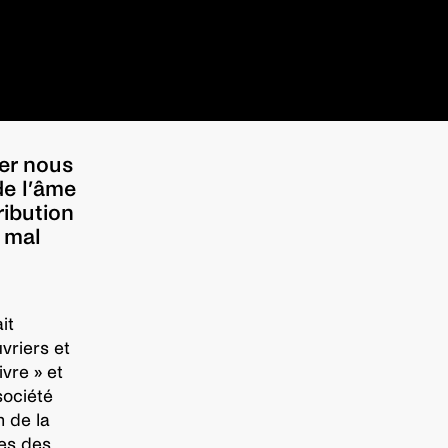
ier nous
de l’âme
ribution
t mal
it
uvriers et
vre » et
société
n de la
ses des