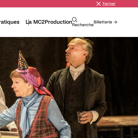
Fermer
ratiques
La MC2
Production
Billetterie →
Recherche