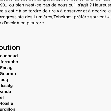
90… ou bien n’est-ce pas de nous qu’il s’agit ? Heureu
ela est « à se tordre de rire » à observer et à décrire, 
 progressiste des Lumières, Tchekhov préfère souvent « 
 d’avoir à en pleurer ».
ibution
Bouchaud
uferrache
 Esnay
 Gouram
Hecq
 Issaly
lvanda
ef
Noaille
rdillon