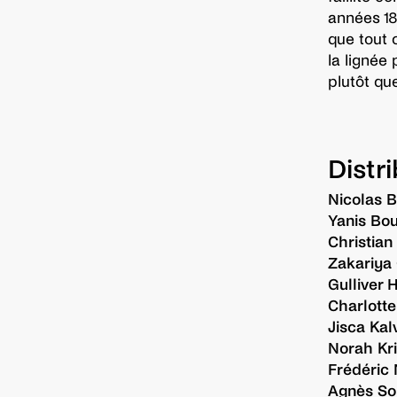
années 18
que tout c
la lignée
plutôt que
Distr
Nicolas 
Yanis Bo
Christian
Zakariya
Gulliver 
Charlotte
Jisca Ka
Norah Kri
Frédéric 
Agnès Sou