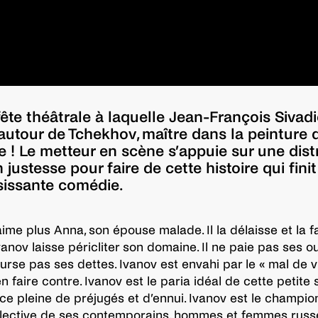
fête théâtrale à laquelle Jean-François Sivad
 autour de Tchekhov, maître dans la peinture 
 ! Le metteur en scène s’appuie sur une dist
 justesse pour faire de cette histoire qui fini
sissante comédie.
ime plus Anna, son épouse malade. Il la délaisse et la fa
Ivanov laisse péricliter son domaine. Il ne paie pas ses o
rse pas ses dettes. Ivanov est envahi par le « mal de vi
en faire contre. Ivanov est le paria idéal de cette petite 
ce pleine de préjugés et d’ennui. Ivanov est le champio
collective de ses contemporains, hommes et femmes rus