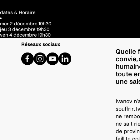
dates & Horaire
mer 2 décembre
19h30
jeu 3 décembre
19h30
ven 4 décembre
19h30
Réseaux sociaux
Quelle 
convie,
humaine
toute en
une sai
Ivanov n’a
souffrir. 
ne rembou
ne sait ri
de provin
faillite 