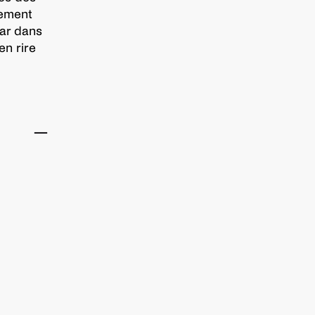
sement
car dans
en rire