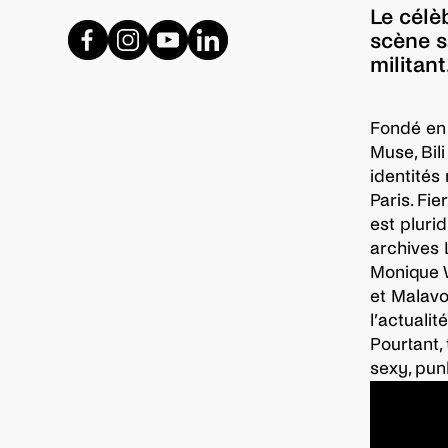
Le célè
scène s
militant
Fondé en 
Muse, Bil
identités
Paris. Fi
est plurid
archives 
Monique W
et Malavo
l’actuali
Pourtant,
sexy, punk