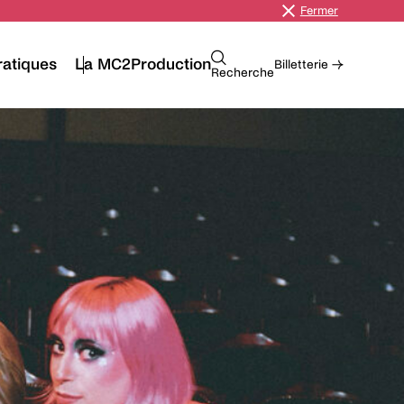
Fermer
ratiques
La MC2
Production
Billetterie →
Recherche