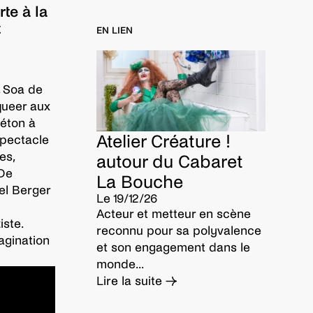
te à la
t
EN LIEN
, Soa de
queer aux
béton à
Atelier Créature !
spectacle
es,
autour du Cabaret
 De
La Bouche
el Berger
Le 19/12/26
Acteur et metteur en scène
iste.
reconnu pour sa polyvalence
agination
et son engagement dans le
monde...
Lire la suite →