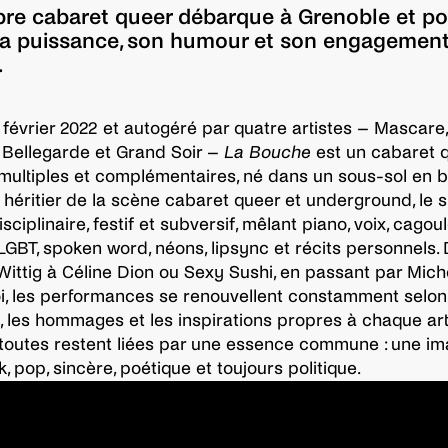
bre cabaret queer débarque à Grenoble et por
a puissance, son humour et son engagemen
.
février 2022 et autogéré par quatre artistes – Mascare
i Bellegarde et Grand Soir –
La Bouche
est un cabaret 
 multiples et complémentaires, né dans un sous-sol en 
er héritier de la scène cabaret queer et underground, le 
isciplinaire, festif et subversif, mêlant piano, voix, cagoul
LGBT, spoken word, néons, lipsync et récits personnels.
ittig à Céline Dion ou Sexy Sushi, en passant par Mich
i, les performances se renouvellent constamment selon
té, les hommages et les inspirations propres à chaque art
 toutes restent liées par une essence commune : une im
, pop, sincère, poétique et toujours politique.