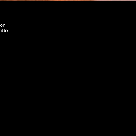
ion
otte