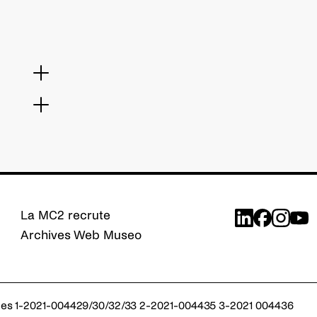
t assisté
te
o et
at
co
La MC2 recrute
Archives Web Museo
s réglementations. Personnalisez vos préférences pour contrôler
es 1-2021-004429/30/32/33 2-2021-004435 3-2021 004436