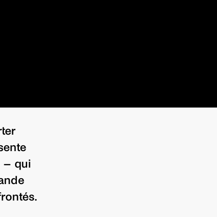
ter
sente
 – qui
gande
rontés.