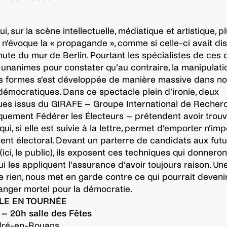
i, sur la scène intellectuelle, médiatique et artistique, p
n’évoque la « propagande », comme si celle-ci avait di
hute du mur de Berlin. Pourtant les spécialistes de ces 
unanimes pour constater qu’au contraire, la manipulati
s formes s’est développée de manière massive dans no
démocratiques. Dans ce spectacle plein d’ironie, deux
ques issus du GIRAFE – Groupe International de Recher
uement Fédérer les Électeurs – prétendent avoir trou
i, si elle est suivie à la lettre, permet d’emporter n’imp
ent électoral. Devant un parterre de candidats aux fut
(ici, le public), ils exposent ces techniques qui donneron
ui les appliquent l’assurance d’avoir toujours raison. Un
 de rien, nous met en garde contre ce qui pourrait deveni
anger mortel pour la démocratie.
LE EN TOURNÉE
 – 20h salle des Fêtes
dré-en-Royans