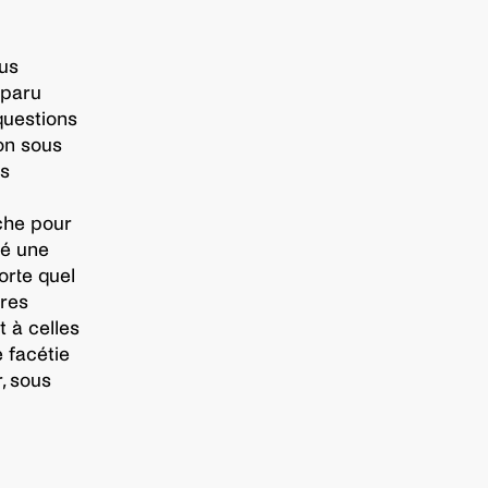
lus
sparu
questions
on sous
s
che pour
vé une
orte quel
ures
t à celles
e facétie
r, sous