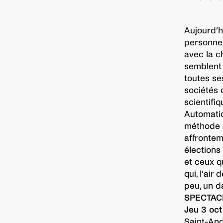
Aujourd’hu
personne 
avec la c
semblent 
toutes se
sociétés 
scientifi
Automatiq
méthode qu
affrontem
élections 
et ceux q
qui, l’air
peu, un d
SPECTAC
Jeu 3 oct
Saint-An