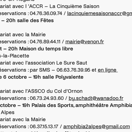
ariat avec l ’ACCR – La Cinquième Saison
eservations : 04.76.36.09.74 /
lacinquiemesaisonaccr@gm
 – 20h salle des Fêtes
ariat avec la Mairie
eservations : 04.76.89.44.11 /
mairie@venon.fr
t – 20h
Maison du temps libre
-la-Placette
ariat avec l’association Le Sure Saut
réservations : par SMS – 06.63.76.39.95 et
en ligne
6 octobre – 19h salle Polyvalente
ariat avec l’ASSCO du Col d’Ornon
éservations : 06.73.24.93.60 /
by.schadt@wanadoo.fr
ctobre – 19h Palais des Sports, amphithéâtre Amphibi
 Alpes
ariat avec la Mairie
éservations : 06.37.15.13.17 /
amphibia2alpes@gmail.com