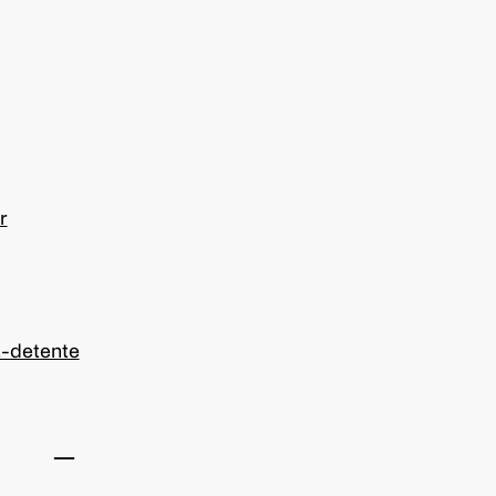
r
t-detente