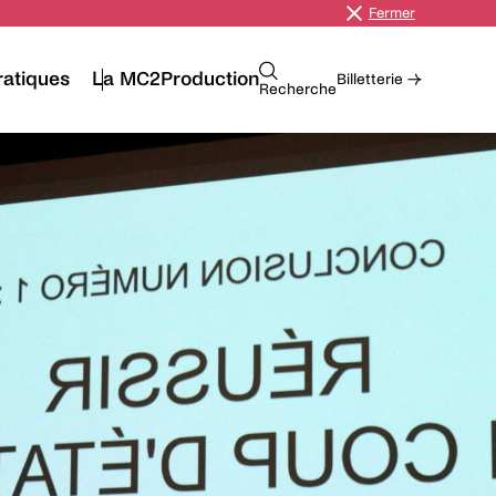
Fermer
ratiques
La MC2
Production
Billetterie →
Recherche