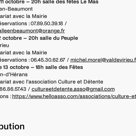
11 octobre – 20h salle des fêtes Le Mas
-en-Beaumont
ariat avec la Mairie
éservations : 07.89.50.39.18 /
salleenbeaumont@orange.fr
 octobre – 20h salle du Peuple
rieu
ariat avec la Mairie
éservations : 06.45.30.62.67 /
michel.morel@valdevirieu.f
13 octobre – 18h salle des Fêtes
an-d’Hérans
ariat avec l’association Culture et Détente
.86.86.57.43 /
cultureetdetente.asso@gmail.com
ons :
https://www.helloasso.com/associations/culture-e
ibution