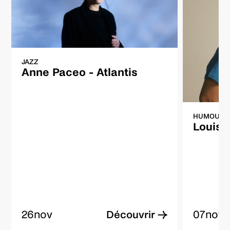
JAZZ
Anne Paceo - Atlantis
HUMOUR
Louis 
26
nov
07
nov
Découvrir →