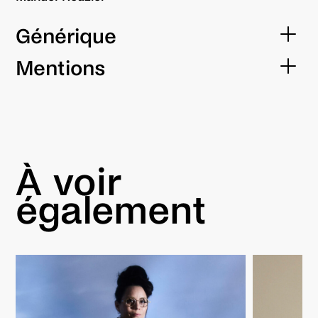
Générique
Mise en scène
Mentions
Tom Porcher
Production
Scénographie
Juliette Gelli
BAAM
À voir
également