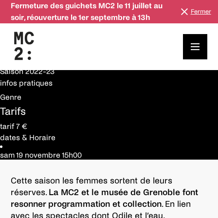
Fermeture des guichets MC2 le 11 juillet au
Fermer
soir, réouverture le 1er septembre à 13h
19 novembre
Saison
2022-23
Ouverture de collections : Les femmes et l’art
Saison
2022-23
infos pratiques
Genre
Tarifs
tarif 7 €
dates & Horaire
sam 19 novembre
15h00
Cette saison les femmes sortent de leurs
réserves.
La MC2 et le musée de Grenoble font
resonner programmation et collection
. En lien
avec les spectacles dont Odile et l’eau,