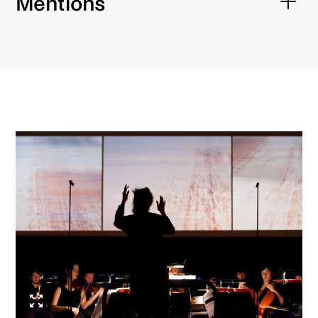
Mentions
Romain Louveau, Fiona Monbet
production
musique
Flora Laborde
Kaija Saariaho, Edvard Grieg
arrangement
Arthur Lavandier
Galerie
régie générale
Alison Broucq