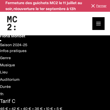
Fermeture des guichets MC2 le 11 juillet au
Fermer
soir, réouverture le 1er septembre à 13h
22 mai
Saison
2024-25
Peer Gynt
Ensemble Miroirs Étendus
Fiona Monbet
Saison
2024-25
infos pratiques
Genre
Musique
Lieu
Auditorium
Durée
1h
Tarif C
46 € • 42 € • 40 € • 36 € • 10 € • 5 €