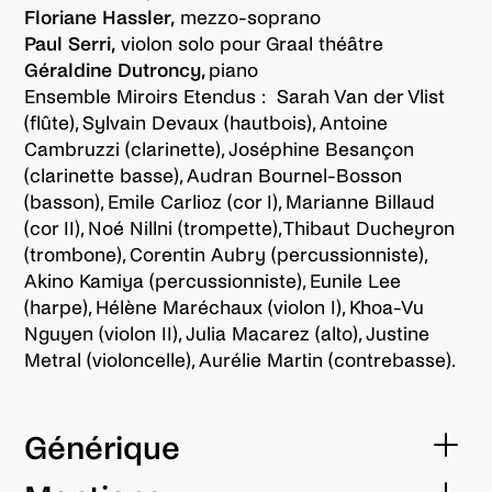
Floriane Hassler,
mezzo-soprano
Paul Serri,
violon solo pour Graal théâtre
Géraldine Dutroncy,
piano
Ensemble Miroirs Etendus : Sarah Van der Vlist
(flûte), Sylvain Devaux (hautbois), Antoine
Cambruzzi (clarinette), Joséphine Besançon
(clarinette basse), Audran Bournel-Bosson
(basson), Emile Carlioz (cor I), Marianne Billaud
(cor II), Noé Nillni (trompette), Thibaut Ducheyron
(trombone), Corentin Aubry (percussionniste),
Akino Kamiya (percussionniste), Eunile Lee
(harpe), Hélène Maréchaux (violon I), Khoa-Vu
Nguyen (violon II), Julia Macarez (alto), Justine
Metral (violoncelle), Aurélie Martin (contrebasse).
Générique
conception