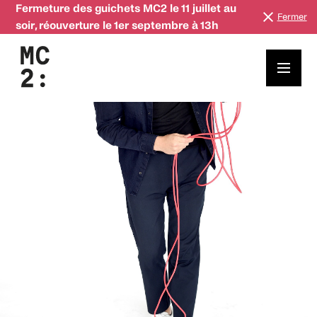
Fermeture des guichets MC2 le 11 juillet au
Fermer
soir, réouverture le 1er septembre à 13h