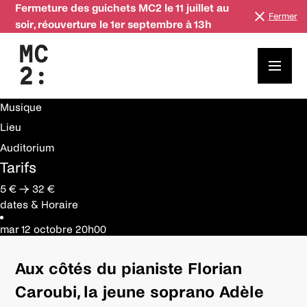
Fermeture des guichets MC2 le 11 juillet au
Fermer
soir, réouverture le 1er septembre à 13h
12 octobre
Récital Adèle Charvet et Florian Caroubi
infos pratiques
Genre
Musique
Lieu
Auditorium
Tarifs
5 € → 32 €
dates & Horaire
mar 12 octobre
20h00
Aux côtés du pianiste Florian
Caroubi, la jeune soprano Adèle