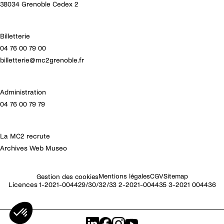
38034 Grenoble Cedex 2
Malraux – Scène nationale de Chambéry Savoie
et au Théâtre de la Renaissance – Oullins Lyon
Métropole.
Billetterie
04 76 00 79 00
billetterie@mc2grenoble.fr
Administration
04 76 00 79 79
La MC2 recrute
Archives Web Museo
Mentions légales
CGV
Sitemap
Gestion des cookies
Licences 1-2021-004429/30/32/33 2-2021-004435 3-2021 004436