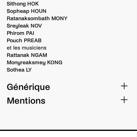
Sithong HOK
Sopheap HOUN
Ratanaksombath MONY
Sreyleak NOV
Phirom PAI
Pouch PREAB
et les musiciens
Rattanak NGAM
Monyreaksmey KONG
Sothea LY
Générique
Mise en scène et Directeur Artistique
Mentions
Bonthoeun Houn
Coproduction
Regard acrobatique
Abdeliazide Senhadji
Phare Performing Social Enterprise
Composition musicale
Productions Hors Jeu
Vanthan Ly