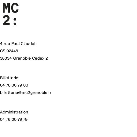
Costume
Avec le soutien de l’Institut Français
Dary Tha
Et de la Brèche, Pole National Cirque de Normandie
Catherine Lourioux
Lumières
Simon Rutten
Technicien lumières en tournée
4 rue Paul Claudel
Sébastien GIBOREAU
CS 92448
Régisseur Général en France et Tour Manager
38034 Grenoble Cedex 2
Eric BODARD
Production
Xavier Gobin
Billetterie
Ratha Ya
04 76 00 79 00
Coralie Morillon
billetterie@mc2grenoble.fr
Administration
04 76 00 79 79