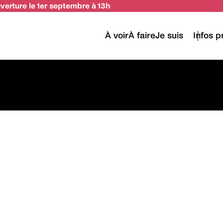
uverture le 1er septembre à 13h
À voir
À faire
Je suis
Infos p