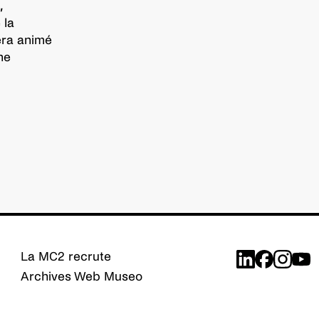
,
 la
era animé
ne
La MC2 recrute
Archives Web Museo