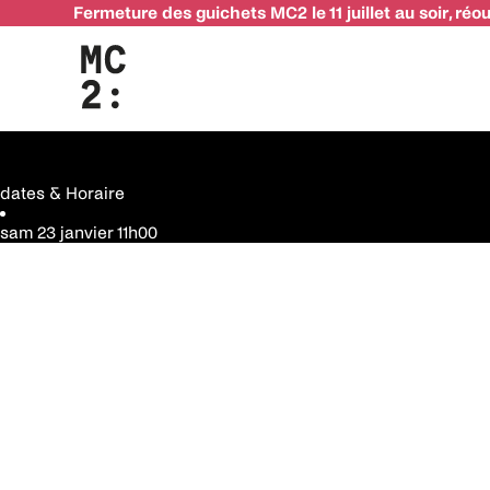
Fermeture des guichets MC2 le 11 juillet au soir, réo
23 janvier
Visite « Entre peinture et musique » – ANNULÉ
infos pratiques
Genre
dates & Horaire
sam 23 janvier
11h00