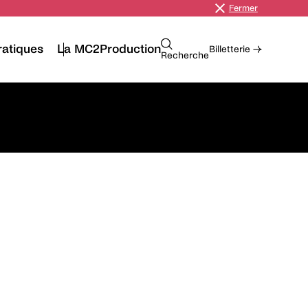
Fermer
ratiques
La MC2
Production
Billetterie →
Recherche