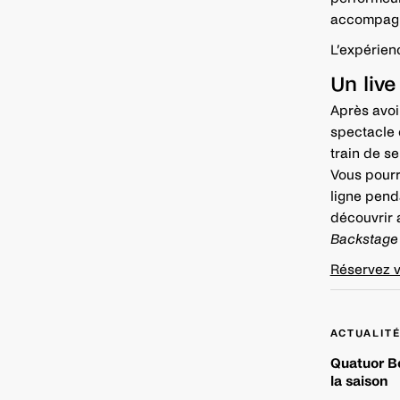
accompagne
L’expérien
Un liv
Après avoi
spectacle e
train de s
Vous pourr
ligne pend
découvrir 
Backstage
Réservez v
Navigation
ACTUALIT
de
Quatuor Bé
l’article
la saison