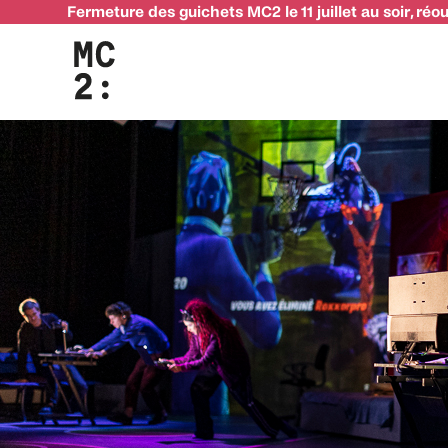
Fermeture des guichets MC2 le 11 juillet au soir, réo
To like or not : ce qu’il faut savoir avant votre venue au théâtre