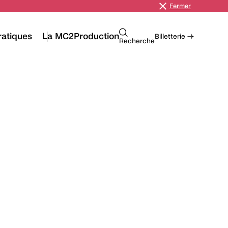
Fermer
ratiques
La MC2
Production
Billetterie →
Recherche