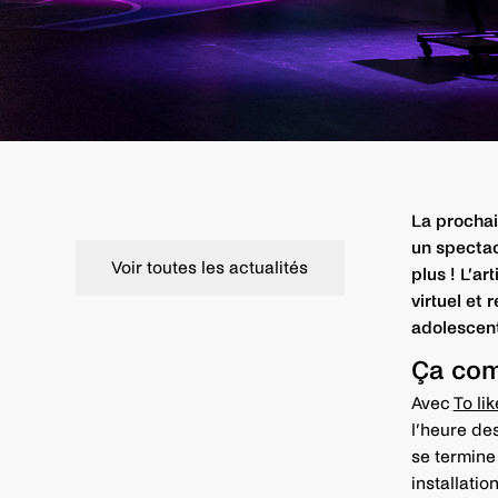
La prochai
un spectac
Voir toutes les actualités
plus ! L’a
virtuel et 
adolescent
Ça com
Avec
To lik
l’heure de
se termine
installatio