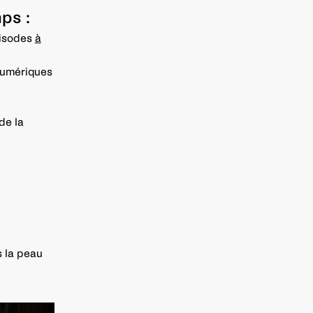
ps :
pisodes
à
numériques
de la
s la peau