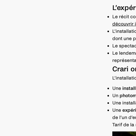
L’expér
Le récit c
découvrir i
L’installat
dont une p
Le spectac
Le lendema
représentat
Crari o
L’installat
Une
instal
Un
photom
Une instal
Une
expéri
de l’un d’e
Tarif de la