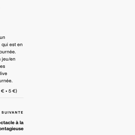
!
 un
 qui est en
tournée.
 jeu/en
les
live
urnée.
 € • 5 €)
 SUIVANTE
ectacle à la
contagieuse