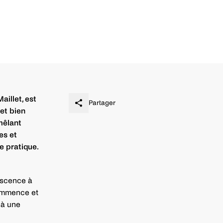
aillet, est
Partager
et bien
mêlant
es et
e pratique.
escence à
commence et
 à une