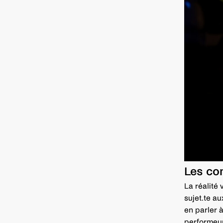
Les con
La réalité 
sujet.te au
en parler à
performeur