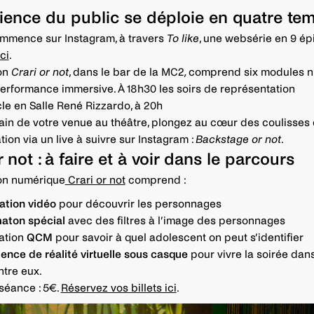
ience du public se déploie en quatre tem
ommence sur Instagram, à travers
To like
, une websérie en 9 é
ci
.
ion
Crari or not
, dans le bar de la MC2
,
comprend six modules 
erformance immersive. À 18h30 les soirs de représentation
le en Salle René Rizzardo, à 20h
in de votre venue au théâtre, plongez au cœur des coulisses 
ion via un live à suivre sur Instagram :
Backstage or not
.
r not : à faire et à voir dans le parcours
ion numérique
Crari or not
comprend :
lation vidéo
pour découvrir les personnages
aton spécial
avec des filtres à l’image des personnages
lation
QCM
pour savoir à quel adolescent on peut s’identifier
ence de réalité virtuelle sous casque
pour vivre la soirée dan
ntre eux.
 séance : 5€.
Réservez vos billets ici
.