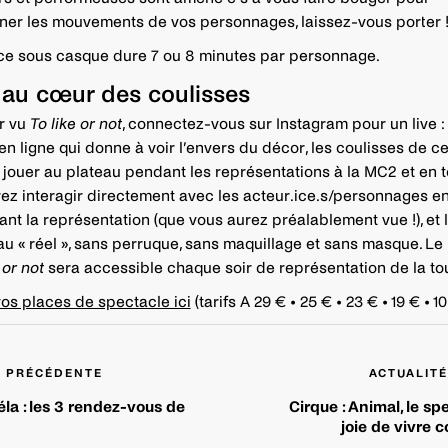
r les mouvements de vos personnages, laissez-vous porter 
ce sous casque dure 7 ou 8 minutes par personnage.
e au cœur des coulisses
r vu
To like or not
, connectez-vous sur Instagram pour un live :
n ligne qui donne à voir l’envers du décor, les coulisses de ce
e jouer au plateau pendant les représentations à la MC2 et en 
ez interagir directement avec les acteur.ice.s/personnages en
ant la représentation (que vous aurez préalablement vue !), et 
au « réel », sans perruque, sans maquillage et sans masque. Le 
 or not
sera accessible chaque soir de représentation de la to
os places de spectacle ici
(tarifs A 29 € • 25 € • 23 € • 19 € • 10
É PRÉCÉDENTE
ACTUALITÉ
la : les 3 rendez-vous de
Cirque : Animal, le sp
joie de vivre 