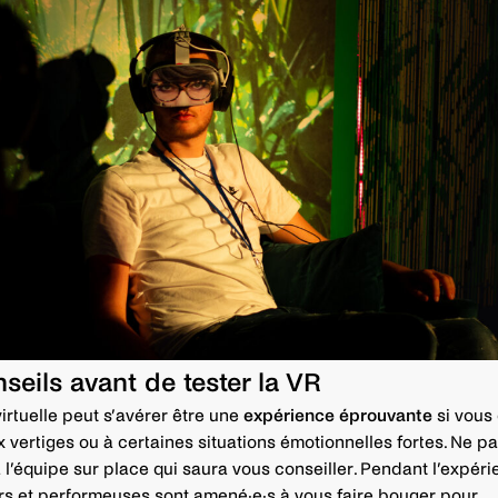
seils avant de tester la VR
virtuelle peut s’avérer être une
expérience éprouvante
si vous 
x vertiges ou à certaines situations émotionnelles fortes. Ne pa
 l’équipe sur place qui saura vous conseiller. Pendant l’expéri
s et performeuses sont amené·e·s à vous faire bouger pour