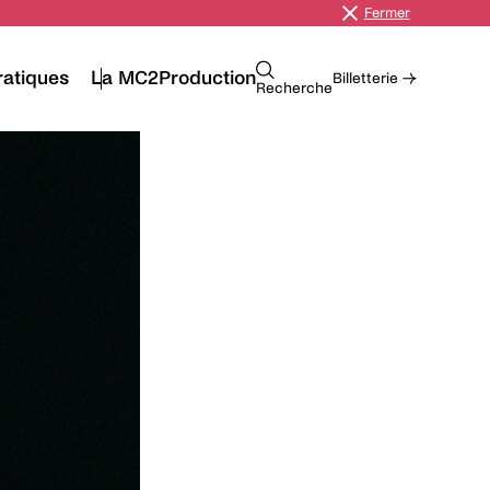
Fermer
ratiques
La MC2
Production
Billetterie →
Recherche