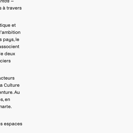
ntos –
s à travers
tique et
l’ambition
s pays, le
associent
 de deux
ciers
acteurs
la Culture
enture. Au
s, en
narte.
des espaces