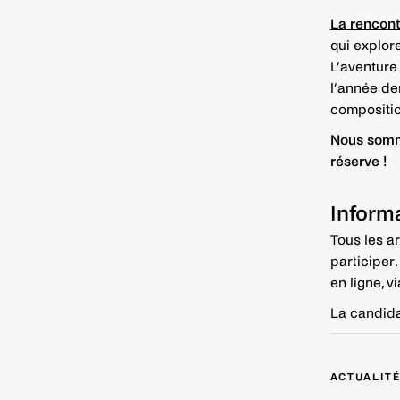
La rencont
qui explore
L’aventure 
l’année der
compositio
Nous somm
réserve !
Inform
Tous les ar
participer.
en ligne, v
La candida
Navigation
ACTUALIT
de