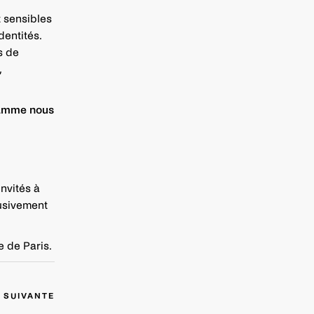
 sensibles
dentités.
s de
,
ramme nous
invités à
lusivement
e de Paris.
 SUIVANTE