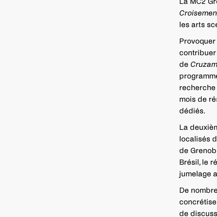
La MC2 Gr
Croisemen
les arts s
Provoquer d
contribuer 
de
Cruzam
programme 
recherche 
mois de ré
dédiés.
La deuxièm
localisés d
de Grenoble
Brésil, le
jumelage a
De nombreu
concrétise
de discus