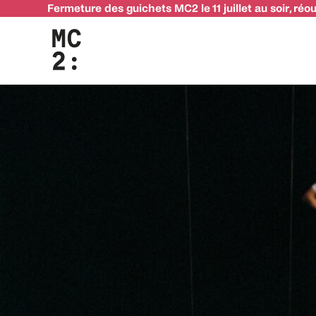
Fermeture des guichets MC2 le 11 juillet au soir, réo
Cruzamentos – Croisements : lancement de la seconde éditio