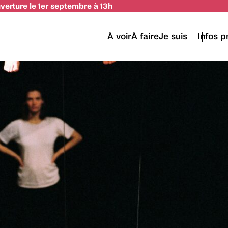
uverture le 1er septembre à 13h
n
À voir
À faire
Je suis
Infos p