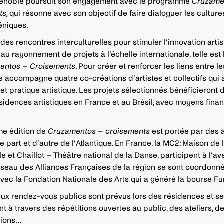
enoble poursuit son engagement avec le programme
Cruzame
ts,
qui résonne avec son objectif de faire dialoguer les culture
céniques.
es rencontres interculturelles pour stimuler l’innovation artis
au rayonnement de projets à l’échelle internationale, telle est 
entos – Croisements
. Pour créer et renforcer les liens entre le
accompagne quatre co-créations d’artistes et collectifs qui 
et pratique artistique. Les projets sélectionnés bénéficieront
sidences artistiques en France et au Brésil, avec moyens finan
e édition de
Cruzamentos – croisements
est portée par des 
e part et d’autre de l’Atlantique. En France, la MC2: Maison de 
 et Chaillot – Théâtre national de la Danse, participent à l’av
 réseau des Alliances Françaises de la région se sont coordonné
vec la Fondation Nationale des Arts qui a généré la bourse Fu
x rendez-vous publics sont prévus lors des résidences et se
nt à travers des répétitions ouvertes au public, des ateliers, 
sions…