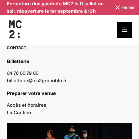
Fermeture des guichets MC2 le 11 juillet au
Fermer
soir, réouverture le 1er septembre à 13h
Étudiant·es
CONTACT
Billetterie
04 76 00 79 00
billetterie@mc2grenoble.fr
Preparer votre venue
Accès et horaires
La Cantine