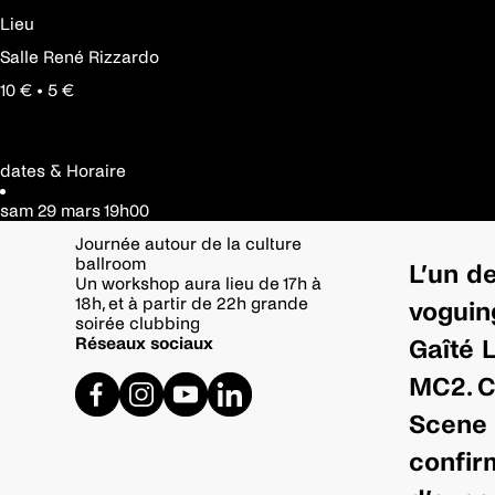
Lieu
Salle René Rizzardo
10 € • 5 €
dates & Horaire
sam 29 mars
19h00
Journée autour de la culture
ballroom
L’un d
Un workshop aura lieu de 17h à
18h, et à partir de 22h grande
voguing
soirée clubbing
Réseaux sociaux
Gaîté L
MC2. C
Scene 
confirm