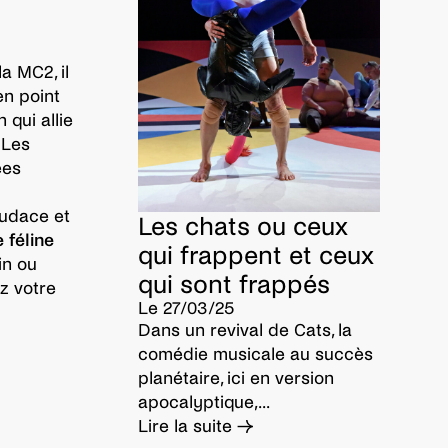
a MC2, il
en point
 qui allie
 Les
ées
’audace et
Les chats ou ceux
 féline
qui frappent et ceux
in ou
qui sont frappés
z votre
Le 27/03/25
Dans un revival de Cats, la
comédie musicale au succès
planétaire, ici en version
apocalyptique,...
Lire la suite →