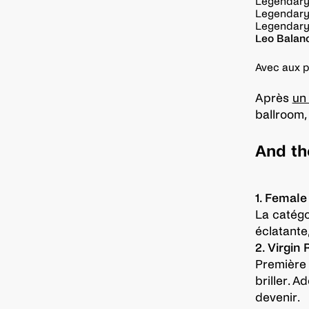
Legendar
Legendar
Legendar
Leo Balan
Avec aux p
Après
un
ballroom, 
And th
1. Female
La catégo
éclatante,
2. Virgin
Première 
briller. 
devenir.