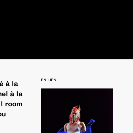
EN LIEN
é à la
el à la
ll room
ou