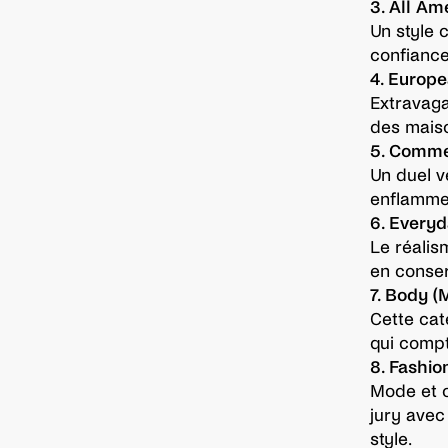
3. All A
Un style 
confiance
4. Europ
Extravaga
des maiso
5. Comme
Un duel v
enflammer
6. Everyd
Le réalis
en conser
7. Body (
Cette cat
qui compt
8. Fashio
Mode et c
jury avec
style.