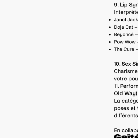
9. Lip Sy
Interpréte
Janet Jack
Doja Cat 
Beyoncé – 
Pow Wow –
The Cure –
10. Sex S
Charisme 
votre pou
11. Perf
Old Way)
La catégo
poses et t
différent
En collab