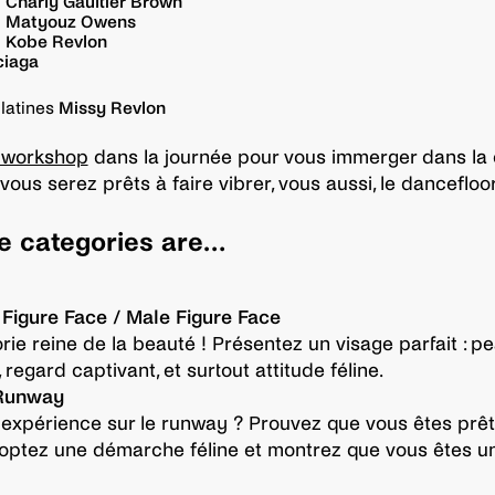
y
Charly Gaultier Brown
y
Matyouz Owens
y
Kobe Revlon
ciaga
latines
Missy Revlon
 workshop
dans la journée pour vous immerger dans la 
vous serez prêts à faire vibrer, vous aussi, le dancefloor
e categories are…
 Figure Face / Male Figure Face
rie reine de la beauté ! Présentez un visage parfait : p
 regard captivant, et surtout attitude féline.
 Runway
expérience sur le runway ? Prouvez que vous êtes prêt
Adoptez une démarche féline et montrez que vous êtes u