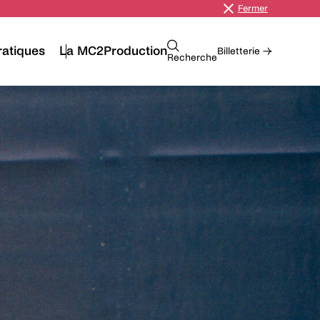
Fermer
ratiques
La MC2
Production
Billetterie →
Recherche