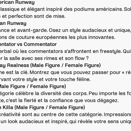
merican Runway
classique et élégant inspiré des podiums américains. Sob
 et perfection sont de mise.
ean Runway
nce et avant-garde. Osez un style audacieux et unique,
ns de couture européennes les plus innovantes.
ntator vs Commentator
erbal où les commentators s’affrontent en freestyle. Qu
 la salle avec ses rimes et son flow ?
ay Realness (Male Figure / Female Figure)
me est la clé. Montrez que vous pouvez passer pour « rée
vant votre style et votre touche féline.
Male Figure / Female Figure)
égorie célèbre la diversité des corps. Peu importe les f
e, c’est la fierté et la confiance que vous dégagez.
n Killa (Male Figure / Female Figure)
réativité sont au centre de cette catégorie. Impression
 un look audacieux et inspiré, qui révèle votre sens uni