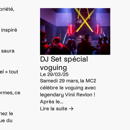
riété,
 inspiré
i saura
DJ Set spécial
voguing
l » tout
Le 29/03/25
Samedi 29 mars, la MC2
célèbre le voguing avec
ormes, ce
legendary Vinii Revlon !
Après le...
Lire la suite →
nez le
que du