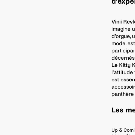
d’exper
Vinii Rev
imagine u
d’orgue, u
mode, est
participa
décernés 
Le Kitty K
l’attitude
est essen
accessoir
panthère 
Les me
Up & Comi