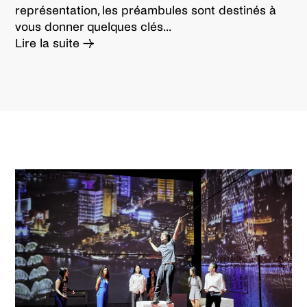
Régie générale
représentation, les préambules sont destinés à
Séverine Combes
vous donner quelques clés...
Lire la suite →
Régie générale
Patrick Le Joncourt
Chargée de production
Mélanie Lézin
Galerie