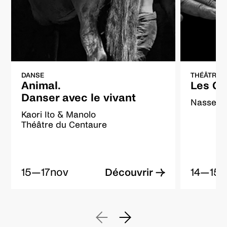
DANSE
THÉÂTRE
Animal.
Les Ga
Danser avec le vivant
Nasser 
Kaori Ito & Manolo
Théâtre du Centaure
15—17
nov
14—15
d
Découvrir →