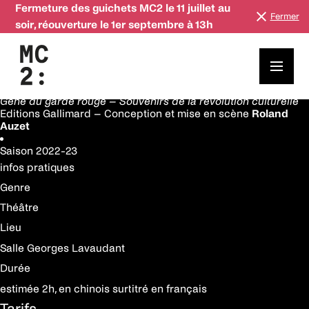
Fermeture des guichets MC2 le 11 juillet au
Fermer
soir, réouverture le 1er septembre à 13h
08—09 novembre
Saison
2022-23
Adieu la mélancolie
Librement adapté du « poème document » de
Luo Ying
Le
Gène du garde rouge – Souvenirs de la révolution culturelle
Editions Gallimard – Conception et mise en scène
Roland
Auzet
Saison
2022-23
infos pratiques
Genre
Théâtre
Lieu
Salle Georges Lavaudant
Durée
estimée 2h, en chinois surtitré en français