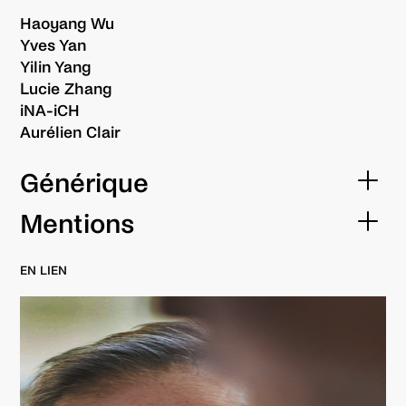
Haoyang Wu
Yves Yan
Yilin Yang
Lucie Zhang
iNA-iCH
Aurélien Clair
Générique
Adaptation
Mentions
Pascale Ferran
Production
EN LIEN
Collaboration artistique
ACT Opus
Robert Lacombe
Coproduction
Assistant à la mise en scène
Le Théâtre, scène nationale de Saint-Nazaire
Julien Avril
Musique
Avec le soutien