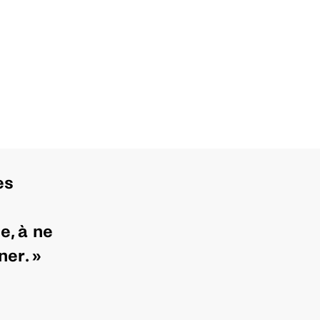
es
e, à ne
er. »