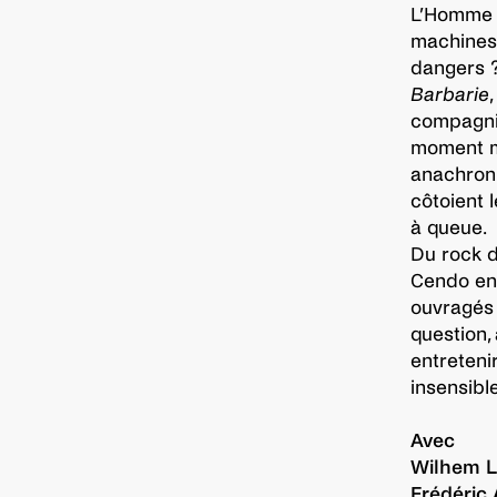
L’Homme a
machines 
dangers 
Barbarie
compagnie
moment mu
anachroni
côtoient 
à queue.
Du rock d
Cendo en 
ouvragés 
question,
entreteni
insensibl
Avec
Wilhem 
Frédéric 