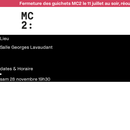
Fermeture des guichets MC2 le 11 juillet au soir, réo
28 novembre
Barbarie
infos pratiques
Genre
Lieu
Salle Georges Lavaudant
dates & Horaire
sam 28 novembre
19h30