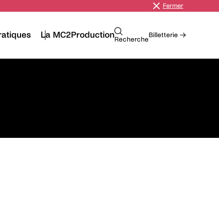
Fermer
ratiques
La MC2
Production
Billetterie →
Recherche