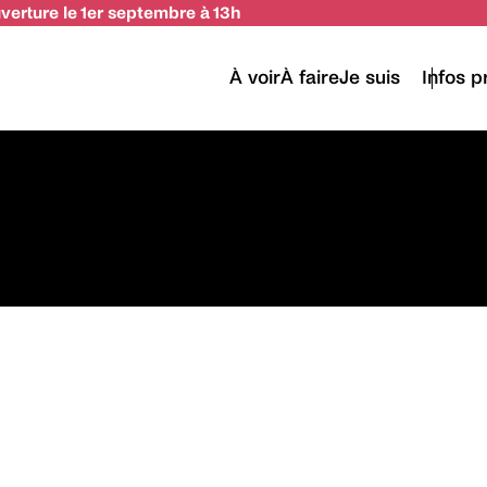
uverture le 1er septembre à 13h
À voir
À faire
Je suis
Infos p