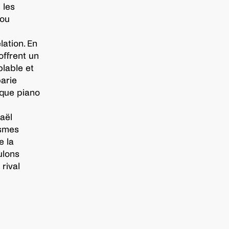
 les
 ou
lation. En
ffrent un
lable et
arie
ique piano
aël
ismes
e la
ulons
rival