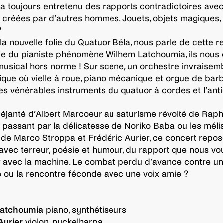
 toujours entretenu des rapports contradictoires avec
créées par d’autres hommes. Jouets, objets magiques,
?
, la nouvelle folie du Quatuor Béla, nous parle de cette re
 du pianiste phénomène Wilhem Latchoumia, ils nous o
sical hors norme ! Sur scène, un orchestre invraisemb
que où vielle à roue, piano mécanique et orgue de barb
les vénérables instruments du quatuor à cordes et l’ant
éjanté d’Albert Marcoeur au saturisme révolté de Raph
passant par la délicatesse de Noriko Baba ou les mél
de Marco Stroppa et Frédéric Aurier, ce concert repos
 avec terreur, poésie et humour, du rapport que nous vo
r avec la machine. Le combat perdu d’avance contre un 
e ou la rencontre féconde avec une voix amie ?
Latchoumia
piano, synthétiseurs
Aurier
violon, nyckelharpa