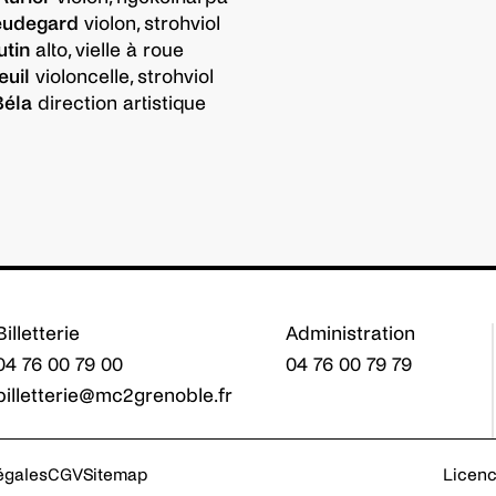
ieudegard
violon, strohviol
utin
alto, vielle à roue
euil
violoncelle, strohviol
Béla
direction artistique
Billetterie
Administration
04 76 00 79 00
04 76 00 79 79
billetterie@mc2grenoble.fr
s Options
ètres de confidentialité, en garantissant la conformité avec le
égales
CGV
Sitemap
Licenc