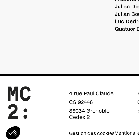
Julien D
Julian Bo
Luc Dedr
Quatuor 
4 rue Paul Claudel
CS 92448
38034 Grenoble
Cedex 2
Axeptio consent
Plateforme de Gestion du Consentement : Personnalisez vo
Notre plateforme vous permet d'adapter et de gérer vos param
Mentions l
Gestion des cookies