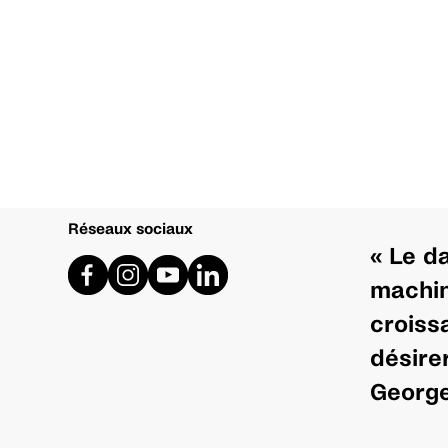
Réseaux sociaux
« Le d
machin
croiss
désire
George