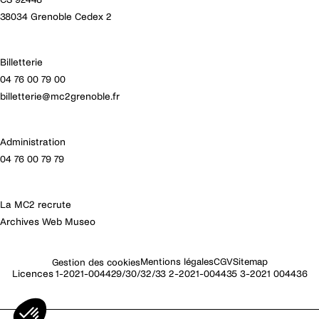
38034 Grenoble Cedex 2
Costumiers
Jean Malo, Jean Baptiste Arnaud-Coeuff, Aurélie Conti
Billetterie
Stagiaire costumes
04 76 00 79 00
Cécilia Bouchez
billetterie@mc2grenoble.fr
Accessoires costumes
Eugénie Delorme, Prisca Razafindrakoto
Administration
04 76 00 79 79
Peinture
Katia Siebert, David Nouyrit, Sylvie Mitault, Margot Gillot,
La MC2 recrute
Jean Lynch Couturières Décor Solange Comiti, Deborah
Archives Web Museo
Tuil
Chauffeur
Mentions légales
CGV
Sitemap
Gestion des cookies
Gilles Maron
Licences 1-2021-004429/30/32/33 2-2021-004435 3-2021 004436