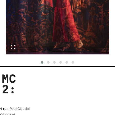
La Compagnie DCA est une compagnie
Régie lumière
indépendante, subventionnée par le ministère de
Grégory Vanheulle
la Culture (DRAC Île-de-France), la région Île-de-
France, le département de la Seine-Saint-Denis
Régie son et bruitages
ainsi que la ville de Saint-Denis, où elle est
Guillaume Duguet
implantée.
Direction de production et coordination
Frank Piquard
Production
Sarah Bosquillon, Jérémy Kaeser, Julie Viala
Régie générale chaufferie
Antoine Cherix
Accessoires
Lahlou Benamirouche
Construction
4 rue Paul Claudel
Guillaume Troublé, Léon Bony, Matthieu Bony
CS 92448