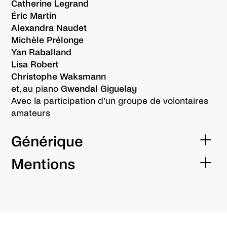
Catherine Legrand
Éric Martin
Alexandra Naudet
Michèle Prélonge
Yan Raballand
Lisa Robert
Christophe Waksmann
et, au piano
Gwendal Giguelay
Avec la participation d’un groupe de volontaires
amateurs
Générique
Un spectacle de
Mentions
Philippe Decouflé et la Compagnie DCA
Production déléguée
Conception et mise en scène
Compagnie DCA / Philippe Decouflé
Philippe Decouflé
Coproduction
Assistante