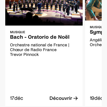
MUSIQUE
Sympho
MUSIQUE
Bach - Oratorio de Noël
Angéliqu
Orchestr
Orchestre national de France |
Chœur de Radio France
Trevor Pinnock
17
déc
19
déc
Découvrir →