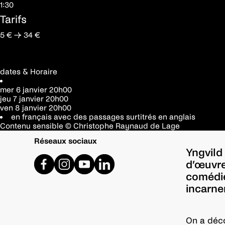
1:30
Tarifs
5 € → 34 €
dates & Horaire
mer 6 janvier
20h00
jeu 7 janvier
20h00
ven 8 janvier
20h00
en français avec des passages surtitrés en anglais
Contenu sensible
© Christophe Raynaud de Lage
Réseaux sociaux
Yngvild 
d’œuvre
comédie
incarne
On a déco