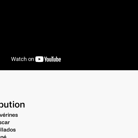
ibution
vérines
scar
llados
éné