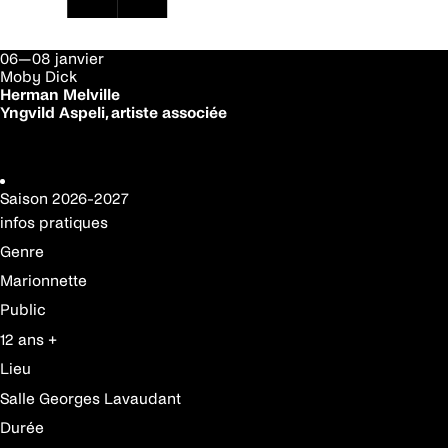
06—08 janvier
Moby Dick
Herman Melville
Yngvild Aspeli, artiste associée
Réserver votre place
Saison
2026-2027
infos pratiques
Genre
Marionnette
Public
12 ans +
Lieu
Salle Georges Lavaudant
Durée