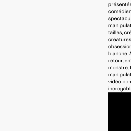
présenté
comédienn
spectacul
manipulat
tailles, 
créatures
obsession
blanche.
retour, e
monstre. 
manipulat
vidéo com
incroyable