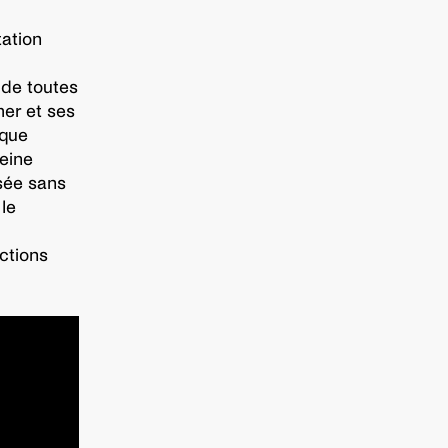
ation
 de toutes
mer et ses
aque
leine
sée sans
le
ctions