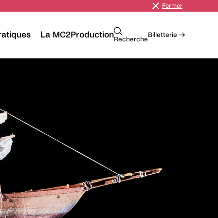
Fermer
ratiques
La MC2
Production
Billetterie →
Recherche