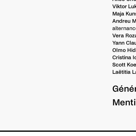
Viktor Lu
Maja Kun
Andreu M
alternan
Vera Roz
Yann Cla
Olmo Hid
Cristina I
Scott Koe
Laëtitia 
Géné
Mise en 
Ment
Yngvild A
Coproduc
Assistant
Pierre Tua
Nordland 
Assistant
Visual Th
Benoît Se