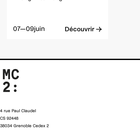
07—09
juin
Découvrir →
4 rue Paul Claudel
CS 92448
38034 Grenoble Cedex 2