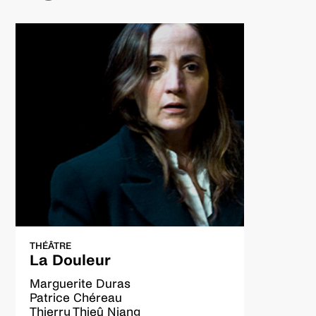
assistants à la mise en scène et à la tournée
Véronique Timsit
construction du décor
Espace et Cie
atelier couture
Julien Silvereano, Angélique Groseil, Lisa Renaud
administration et diffusion
François Le Pillouer
THÉÂTRE
La Douleur
Marguerite Duras
Patrice Chéreau
Thierry Thieû Niang