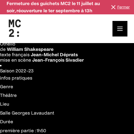
Fermeture des guichets MC2 le 11 juillet au
Fermer
soir, réouverture le 1er septembre à 13h
26—27 avril
/
07 août
Saison
2022-23
Othello
de
William Shakespeare
texte français
Jean-Michel Déprats
mise en scène
Jean-Fran
ç
ois Sivadier
Saison
2022-23
infos pratiques
Genre
Théâtre
Lieu
Salle Georges Lavaudant
Durée
première partie : 1h50