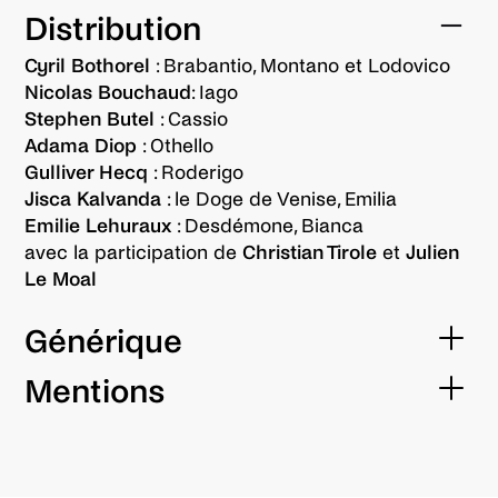
Distribution
Cyril Bothorel
: Brabantio, Montano et Lodovico
Nicolas Bouchaud
: Iago
Stephen Butel
: Cassio
Adama Diop
: Othello
Gulliver Hecq
: Roderigo
Jisca Kalvanda
: le Doge de Venise, Emilia
Emilie Lehuraux
: Desdémone, Bianca
avec la participation de
Christian Tirole
et
Julien
Le Moal
Générique
collaboration artistique
Mentions
Nicolas Bouchaud, Véronique Timsit
Ce spectacle de la Compagnie Italienne avec
scénographie
Orchestre a été créé le 15 novembre 2022 au
Jean-François Sivadier, Christian Tirole et Virginie
Quai – CDN Angers Pays de la Loire