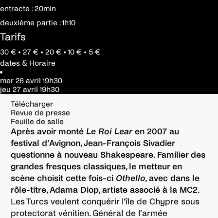
entracte : 20min
deuxième partie : 1h10
Tarifs
30 € • 27 € • 20 € • 10 € • 5 €
dates & Horaire
mer 26 avril
19h30
jeu 27 avril
19h30
Télécharger
Revue de presse
Feuille de salle
Après avoir monté
Le Roi Lear
en 2007 au
festival d’Avignon, Jean-Fran
ç
ois Sivadier
questionne à nouveau Shakespeare. Familier des
grandes fresques classiques, le metteur en
scène choisit cette fois-ci
Othello,
avec dans le
rô
le-titre, Adama Diop, artiste associ
é à la MC2.
Les Turcs veulent conquérir l’île de Chypre sous
protectorat vénitien. Général de l’armée