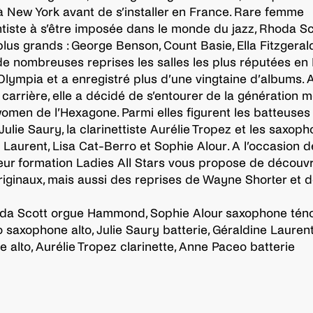
 New York avant de s’installer en France. Rare femme
tiste à s’être imposée dans le monde du jazz, Rhoda Sc
plus grands : George Benson, Count Basie, Ella Fitzgeral
de nombreuses reprises les salles les plus réputées en
lympia et a enregistré plus d’une vingtaine d’albums. 
e carrière, elle a décidé de s’entourer de la génération 
omen de l’Hexagone. Parmi elles figurent les batteuse
ulie Saury, la clarinettiste Aurélie Tropez et les saxoph
 Laurent, Lisa Cat-Berro et Sophie Alour. A l’occasion d
leur formation Ladies All Stars vous propose de découvr
iginaux, mais aussi des reprises de Wayne Shorter et 
da Scott orgue Hammond, Sophie Alour saxophone ténor
 saxophone alto, Julie Saury batterie, Géraldine Lauren
 alto, Aurélie Tropez clarinette, Anne Paceo batterie