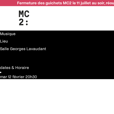
Fermeture des guichets MC2 le 11 juillet au soir, réo
12 février
Rhoda Scott
infos pratiques
Genre
Musique
Lieu
Salle Georges Lavaudant
dates & Horaire
mar 12 février
20h30