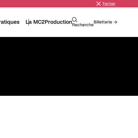
Fermer
ratiques
La MC2
Production
Billetterie →
Recherche