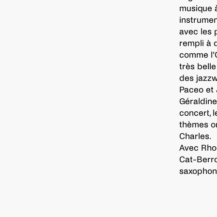
musique à
instrumen
avec les 
rempli à 
comme l’O
très bell
des jazzw
Paceo et J
Géraldine
concert, 
thèmes or
Charles.
Avec Rho
Cat-Berro
saxophone