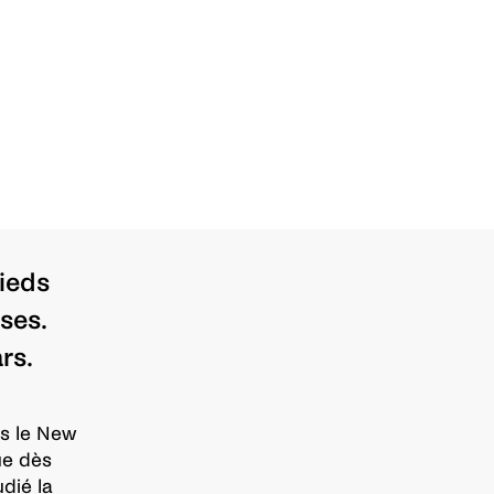
pieds
ses.
rs.
ns le New
ue dès
udié la