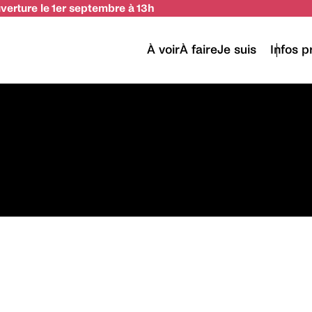
uverture le 1er septembre à 13h
À voir
À faire
Je suis
Infos p