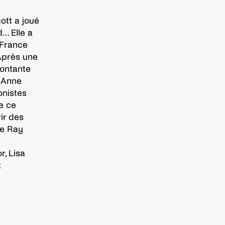
ott a joué
d… Elle a
 France
Après une
montante
s Anne
onistes
e ce
ir des
de Ray
, Lisa
t