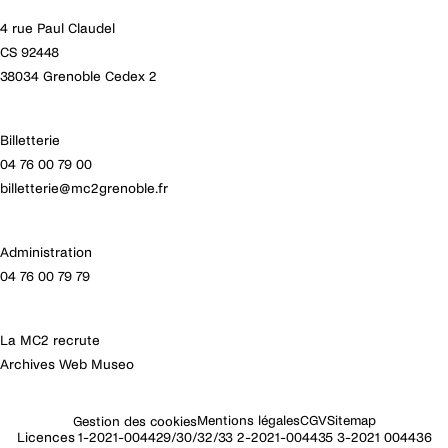
4 rue Paul Claudel
CS 92448
38034 Grenoble Cedex 2
Billetterie
04 76 00 79 00
Salut c'est nous...
billetterie@mc2grenoble.fr
les Cookies !
On a attendu d'être sûrs que le contenu de ce site vous intéresse
Administration
avant de vous déranger, mais on aimerait bien vous accompagner
pendant votre visite...
04 76 00 79 79
C'est OK pour vous ?
Pour modifier vos préférences par la suite, cliquez sur le lien
La MC2 recrute
'Préférences de cookies' situé dans le pied de page.
Archives Web Museo
À quoi servent ces cookies :
Partage de données avec Google
Mentions légales
CGV
Sitemap
Gestion des cookies
Statistiques et mesure d'audience
Licences 1-2021-004429/30/32/33 2-2021-004435 3-2021 004436