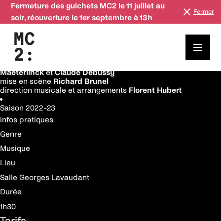
Fermeture des guichets MC2 le 11 juillet au
Fermer
soir, réouverture le 1er septembre à 13h
22—23 février
Saison
2022-23
Mélisande
d’après l’opéra
Pelléas et Mélisande
de
Maurice
Maeterlinck
et
Claude Debussy
mise en scène
Richard Brunel
direction musicale et arrangements
Florent Hubert
Saison
2022-23
infos pratiques
Genre
Musique
Lieu
Salle Georges Lavaudant
Durée
1h30