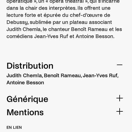
opératique », un « opéra théâtral », qui s’incarne
dans la chair des interprètes. Ils offrent une
lecture forte et épurée du chef-d’œuvre de
Debussy, sublimée par un plateau associant
Judith Chemla, le chanteur Benoît Rameau et les
comédiens Jean-Yves Ruf et Antoine Besson.
Distribution
Judith Chemla, Benoît Rameau, Jean-Yves Ruf,
Antoine Besson
Générique
percussion
Mentions
Yi-Ping Yang
production
EN LIEN
harpe