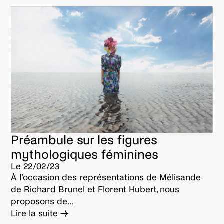
Opéra de Lyon
Marion Sicouly
accordéon
Sven Riondet
violoncelle
Nicolas Seigle
décors et costumes
Anouk Dell’Aiera
lumières
Préambule sur les figures
Victor Egéa
mythologiques féminines
dramaturgie
Le 22/02/23
Catherine Ailloud-Nicolas
À l’occasion des représentations de Mélisande
de Richard Brunel et Florent Hubert, nous
proposons de...
Lire la suite →